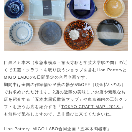
目黒区五本木（東急東横線・祐天寺駅と学芸大学駅の間）の近
くで工芸・クラフトを取り扱うショップを営むLion Potteryと
MIGO LABOの5日間限定の合同企画です。
期間中は全国の作家物や民藝の器が5%OFF（現金払いのみ）
でお求めいただけます。2店の近隣の美味しいお店や素敵なお
店を紹介する「
五本木周辺散策マップ
」や東京都内の工芸クラ
フトを扱うお店を紹介する「
TOKYO CRAFT MAP -2018-
」
も無料で配布しますので、是非遊びに来てくださいね。
Lion Pottery+MIGO LABO合同企画「五本木陶器市」