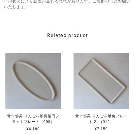
イの状況により誤差が生じる恐れがあります。ご理解のほどお願い
いたします。
Related product
青木郁美 りんご灰釉長楕円フ
青木郁美 りんご灰釉角プレー
ラットプレート（009）
ト 2L（012）
¥4,180
¥7,150