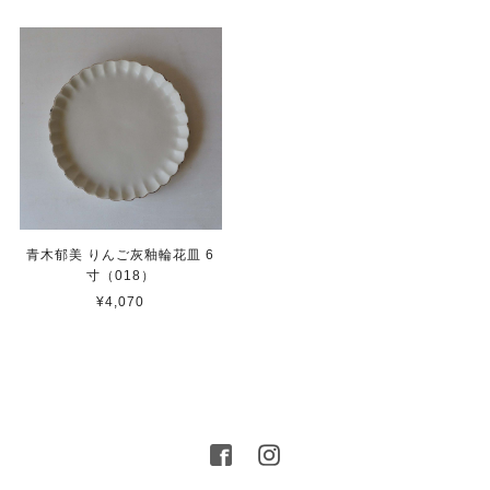
青木郁美 りんご灰釉輪花皿 6
寸（018）
¥4,070