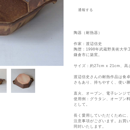
通報する
陶器（耐熱器）
作家：渡辺信史
陶歴：1998年武蔵野美術大学
鎌倉市に築窯。
サイズ：約27cm x 21cm、高
渡辺信史さんの耐熱作品は食
さもあり、持ちやすく、使い
直火、オーブン、電子レンジで
使用例：グラタン、オーブン
として。
長く愛用していただくために
注意事項がございます。お買
同封いたします。