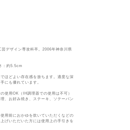
工芸デザイン専攻科卒。2006年神奈川県
さ：約5.5cm
卓でほどよい存在感を放ちます。適度な深
勝手にも優れています。
の使用OK（IH調理器での使用は不可）
料理、お好み焼き、ステーキ、ソテーパン
、使用前におかゆを炊いていただくなどの
い上げいただいた方には使用上の手引きを