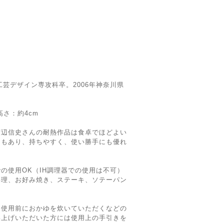
工芸デザイン専攻科卒。2006年神奈川県
、高さ：約4cm
渡辺信史さんの耐熱作品は食卓でほどよい
さもあり、持ちやすく、使い勝手にも優れ
の使用OK（IH調理器での使用は不可）
料理、お好み焼き、ステーキ、ソテーパン
、使用前におかゆを炊いていただくなどの
い上げいただいた方には使用上の手引きを