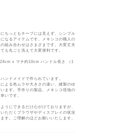
のにちっともチープには見えず、シンプル
トになるアイテムです。メキシコの職人の
色の組み合わせはさまざまです。大変丈夫
れても丸ごと洗えて大変便利です。
24cm x マチ約10cm ハンドル長さ （1
るハンドメイドで作られています。
品による色ムラや大きさの違い、縫製のゆ
ざいます。手作りの製品、メキシコ現地の
と幸いです。
いようにできるだけ心がけておりますが、
覧いただくブラウザやディスプレイの状況
ります。ご理解のほどお願いいたします。