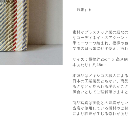
通報する
素材がプラスチック製の紐な
なコーディネイトのアクセン
手で一つ一つ編まれ、模様や
で雨の日も気にせず使え、汚
サイズ：横幅約25cm x 高さ約
本あたり）約45cm
本製品はメキシコの職人によ
日本の工業製品とちがい、商
るさなどが見られる場合がご
風合いとしてご理解頂けます
商品写真は実物との差異がな
当店が使用している機材やご
により誤差が生じる恐れがあ