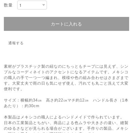
数量
カートに入れる
通報する
素材がプラスチック製の紐なのにちっともチープには見えず、シン
プルなコーディネイトのアクセントになるアイテムです。メキシコ
の職人の手で一つ一つ編まれ、模様や色の組み合わせはさまざまで
す。大変丈夫で雨の日も気にせず使え、汚れても丸ごと洗えて大変
便利です。
サイズ：横幅約34㎝ 高さ約22㎝マチ約12㎝ ハンドル長さ（1本
あたり）：約30cm
本製品はメキシコの職人によるハンドメイドで作られています。
日本の工業製品とちがい、商品による色ムラや大きさの違い、縫製
のゆるさなどが見られる場合がございます。手作りの製品、メキシ