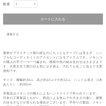
数量
カートに入れる
通報する
素材がプラスチック製の紐なのにちっともチープには見えず、シン
プルなコーディネイトのアクセントになるアイテムです。メキシコ
の職人の手で一つ一つ編まれ、模様や色の組み合わせはさまざまで
す。大変丈夫で雨の日も気にせず使え、汚れても丸ごと洗えて大変
便利です。
サイズ：横幅約34㎝ 高さ約22㎝マチ約12㎝ ハンドル長さ（1本
あたり）：約30cm
本製品はメキシコの職人によるハンドメイドで作られています。
日本の工業製品とちがい、商品による色ムラや大きさの違い、縫製
のゆるさなどが見られる場合がございます。手作りの製品、メキシ