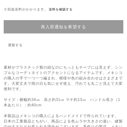
※別途送料がかかります。
送料を確認する
再入荷通知を希望する
通報する
素材がプラスチック製の紐なのにちっともチープには見えず、シン
プルなコーディネイトのアクセントになるアイテムです。メキシコ
の職人の手で一つ一つ編まれ、模様や色の組み合わせはさまざまで
す。大変丈夫で雨の日も気にせず使え、汚れても丸ごと洗えて大変
便利です。
サイズ：横幅約34㎝ 高さ約31㎝ マチ約13㎝ ハンドル長さ（1
本あたり）：約40cm
本製品はメキシコの職人によるハンドメイドで作られています。
日本の工業製品とちがい、商品による色ムラや大きさの違い、縫製
のゆるさなどが見られる場合がございます。手作りの製品、メキシ