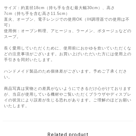
サイズ：約直径18cm（持ち手を含む最大幅30cm）、高さ
7cm（持ち手を含む高さ11.5cm）
直火、オーブン、電子レンジでの使用OK（IH調理器での使用は不
可）
使用例：オーブン料理、アヒージョ、ラーメン、ポタージュなどの
スープ。
長く愛用していただくために、使用前におかゆを炊いていただくな
どの注意事項がございます。お買い上げいただいた方には使用上の
手引きを同封いたします。
ハンドメイド製品のため個体差がございます。予めご了承くださ
い。
商品写真は実物との差異がないようにできるだけ心がけております
が、当店が使用している機材やご覧いただくブラウザやディスプレ
イの状況により誤差が生じる恐れがあります。ご理解のほどお願い
いたします。
Related product