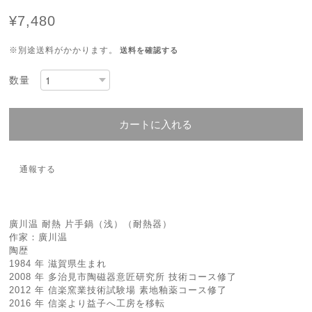
¥7,480
※別途送料がかかります。
送料を確認する
数量
カートに入れる
通報する
廣川温 耐熱 片手鍋（浅）（耐熱器）
作家：廣川温
陶歴
1984 年 滋賀県生まれ
2008 年 多治見市陶磁器意匠研究所 技術コース修了
2012 年 信楽窯業技術試験場 素地釉薬コース修了
2016 年 信楽より益子へ工房を移転