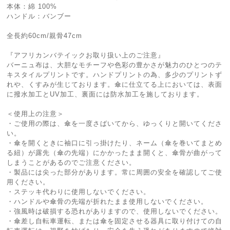
本体：綿 100%
ハンドル：バンブー
全長約60cm/親骨47cm
『アフリカンバテイックお取り扱い上のご注意』
バーニュ布は、大胆なモチーフや色彩の豊かさが魅力のひとつのテ
キスタイルプリントです。ハンドプリントの為、多少のプリントず
れや、くすみが生じております。傘に仕立てる上においては、表面
に撥水加工とUV加工、裏面には防水加工を施しております。
＜使用上の注意＞
・ご使用の際は、傘を一度さばいてから、ゆっくりと開いてくださ
い。
・傘を開くときに袖口に引っ掛けたり、ネーム（傘を巻いてまとめ
る紐）が露先（傘の先端）にかかったまま開くと、傘骨が曲がって
しまうことがあるのでご注意ください。
・製品には尖った部分があります。常に周囲の安全を確認してご使
用ください。
・ステッキ代わりに使用しないでください。
・ハンドルや傘骨の先端が折れたまま使用しないでください。
・強風時は破損する恐れがありますので、使用しないでください。
・傘差し自転車運転、または傘を固定させる器具に取り付けての自