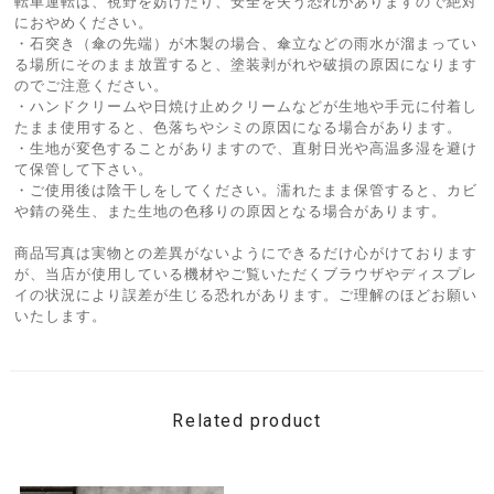
転車運転は、視野を妨げたり、安全を失う恐れがありますので絶対
におやめください。
・石突き（傘の先端）が木製の場合、傘立などの雨水が溜まってい
る場所にそのまま放置すると、塗装剥がれや破損の原因になります
のでご注意ください。
・ハンドクリームや日焼け止めクリームなどが生地や手元に付着し
たまま使用すると、色落ちやシミの原因になる場合があります。
・生地が変色することがありますので、直射日光や高温多湿を避け
て保管して下さい。
・ご使用後は陰干しをしてください。濡れたまま保管すると、カビ
や錆の発生、また生地の色移りの原因となる場合があります。
商品写真は実物との差異がないようにできるだけ心がけております
が、当店が使用している機材やご覧いただくブラウザやディスプレ
イの状況により誤差が生じる恐れがあります。ご理解のほどお願い
いたします。
Related product