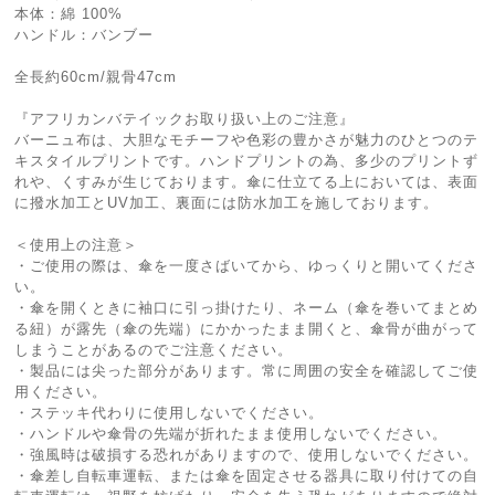
本体：綿 100%
ハンドル：バンブー
全長約60cm/親骨47cm
『アフリカンバテイックお取り扱い上のご注意』
バーニュ布は、大胆なモチーフや色彩の豊かさが魅力のひとつのテ
キスタイルプリントです。ハンドプリントの為、多少のプリントず
れや、くすみが生じております。傘に仕立てる上においては、表面
に撥水加工とUV加工、裏面には防水加工を施しております。
＜使用上の注意＞
・ご使用の際は、傘を一度さばいてから、ゆっくりと開いてくださ
い。
・傘を開くときに袖口に引っ掛けたり、ネーム（傘を巻いてまとめ
る紐）が露先（傘の先端）にかかったまま開くと、傘骨が曲がって
しまうことがあるのでご注意ください。
・製品には尖った部分があります。常に周囲の安全を確認してご使
用ください。
・ステッキ代わりに使用しないでください。
・ハンドルや傘骨の先端が折れたまま使用しないでください。
・強風時は破損する恐れがありますので、使用しないでください。
・傘差し自転車運転、または傘を固定させる器具に取り付けての自