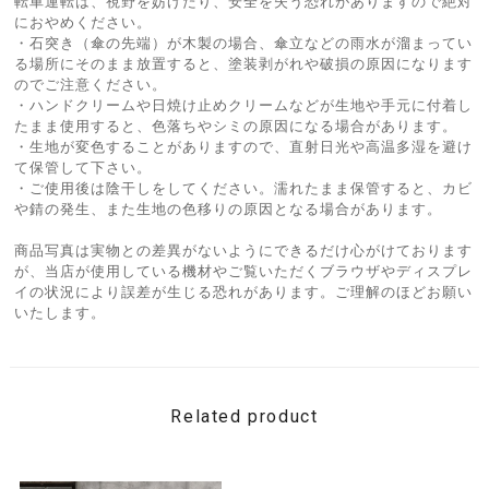
転車運転は、視野を妨げたり、安全を失う恐れがありますので絶対
におやめください。
・石突き（傘の先端）が木製の場合、傘立などの雨水が溜まってい
る場所にそのまま放置すると、塗装剥がれや破損の原因になります
のでご注意ください。
・ハンドクリームや日焼け止めクリームなどが生地や手元に付着し
たまま使用すると、色落ちやシミの原因になる場合があります。
・生地が変色することがありますので、直射日光や高温多湿を避け
て保管して下さい。
・ご使用後は陰干しをしてください。濡れたまま保管すると、カビ
や錆の発生、また生地の色移りの原因となる場合があります。
商品写真は実物との差異がないようにできるだけ心がけております
が、当店が使用している機材やご覧いただくブラウザやディスプレ
イの状況により誤差が生じる恐れがあります。ご理解のほどお願い
いたします。
Related product