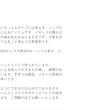
のにちっともチープには見えず、シンプル
トになるアイテムです。メキシコの職人の
色の組み合わせはさまざまです。大変丈夫
れても丸ごと洗えて大変便利です。
24cm x マチ約10cm ハンドル長さ （1
るハンドメイドで作られています。
品による色ムラや大きさの違い、縫製のゆ
ざいます。手作りの製品、メキシコ現地の
と幸いです。
いようにできるだけ心がけておりますが、
覧いただくブラウザやディスプレイの状況
ります。ご理解のほどお願いいたします。