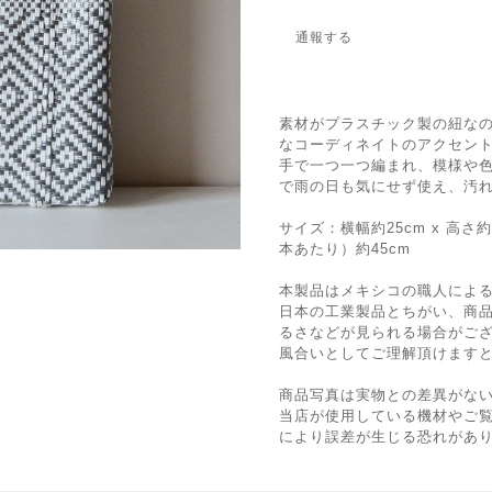
通報する
素材がプラスチック製の紐な
なコーディネイトのアクセン
手で一つ一つ編まれ、模様や
で雨の日も気にせず使え、汚
サイズ：横幅約25cm x 高さ約
本あたり）約45cm
本製品はメキシコの職人によ
日本の工業製品とちがい、商
るさなどが見られる場合がご
風合いとしてご理解頂けます
商品写真は実物との差異がな
当店が使用している機材やご
により誤差が生じる恐れがあ