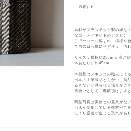
通報する
素材がプラスチック製の紐な
なコーディネイトのアクセン
手で一つ一つ編まれ、模様や
で雨の日も気にせず使え、汚
サイズ：横幅約25cm x 高さ約
本あたり）約45cm
本製品はメキシコの職人によ
日本の工業製品とちがい、商
るさなどが見られる場合がご
風合いとしてご理解頂けます
商品写真は実物との差異がな
当店が使用している機材やご
により誤差が生じる恐れがあ