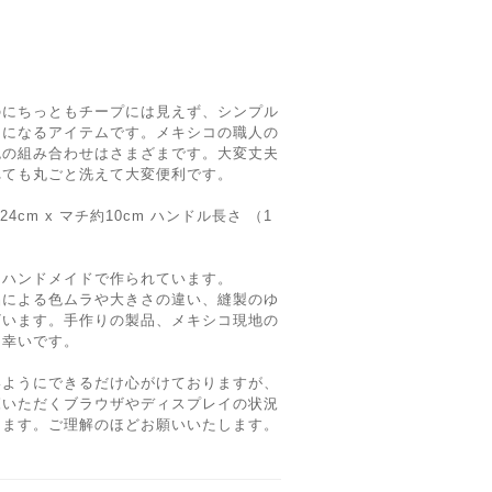
のにちっともチープには見えず、シンプル
トになるアイテムです。メキシコの職人の
色の組み合わせはさまざまです。大変丈夫
れても丸ごと洗えて大変便利です。
24cm x マチ約10cm ハンドル長さ （1
るハンドメイドで作られています。
品による色ムラや大きさの違い、縫製のゆ
ざいます。手作りの製品、メキシコ現地の
と幸いです。
いようにできるだけ心がけておりますが、
覧いただくブラウザやディスプレイの状況
ります。ご理解のほどお願いいたします。