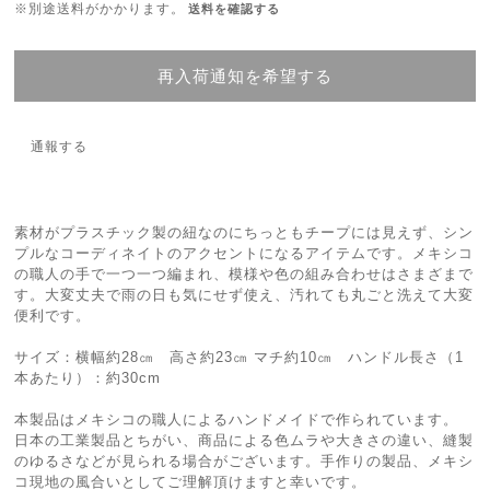
※別途送料がかかります。
送料を確認する
再入荷通知を希望する
通報する
素材がプラスチック製の紐なのにちっともチープには見えず、シン
プルなコーディネイトのアクセントになるアイテムです。メキシコ
の職人の手で一つ一つ編まれ、模様や色の組み合わせはさまざまで
す。大変丈夫で雨の日も気にせず使え、汚れても丸ごと洗えて大変
便利です。
サイズ：横幅約28㎝ 高さ約23㎝ マチ約10㎝ ハンドル長さ（1
本あたり）：約30cm
本製品はメキシコの職人によるハンドメイドで作られています。
日本の工業製品とちがい、商品による色ムラや大きさの違い、縫製
のゆるさなどが見られる場合がございます。手作りの製品、メキシ
コ現地の風合いとしてご理解頂けますと幸いです。