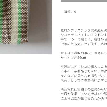
通報する
素材がプラスチック製の紐な
なコーディネイトのアクセン
手で一つ一つ編まれ、模様や
で雨の日も気にせず使え、汚
サイズ：横幅約34㎝ 高さ約3
たり）：約40cm
本製品はメキシコの職人によ
日本の工業製品とちがい、商
るさなどが見られる場合がご
風合いとしてご理解頂けます
商品写真は実物との差異がな
当店が使用している機材やご
により誤差が生じる恐れがあ