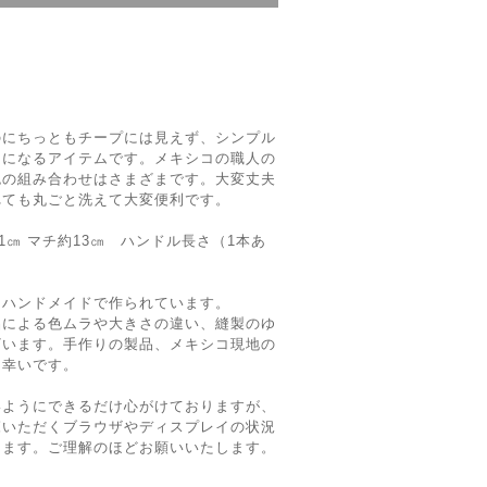
のにちっともチープには見えず、シンプル
トになるアイテムです。メキシコの職人の
色の組み合わせはさまざまです。大変丈夫
れても丸ごと洗えて大変便利です。
1㎝ マチ約13㎝ ハンドル長さ（1本あ
るハンドメイドで作られています。
品による色ムラや大きさの違い、縫製のゆ
ざいます。手作りの製品、メキシコ現地の
と幸いです。
いようにできるだけ心がけておりますが、
覧いただくブラウザやディスプレイの状況
ります。ご理解のほどお願いいたします。