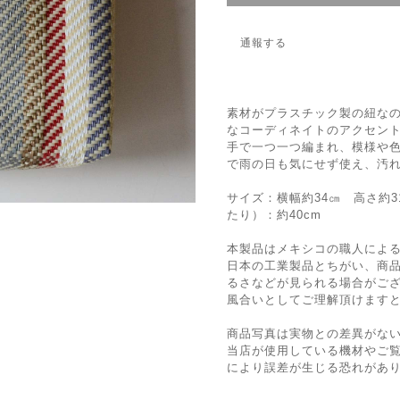
通報する
素材がプラスチック製の紐な
なコーディネイトのアクセン
手で一つ一つ編まれ、模様や
で雨の日も気にせず使え、汚
サイズ：横幅約34㎝ 高さ約3
たり）：約40cm
本製品はメキシコの職人によ
日本の工業製品とちがい、商
るさなどが見られる場合がご
風合いとしてご理解頂けます
商品写真は実物との差異がな
当店が使用している機材やご
により誤差が生じる恐れがあ