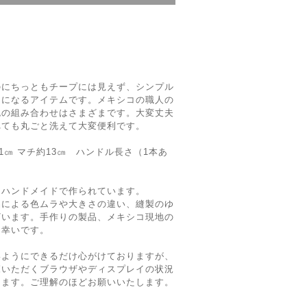
のにちっともチープには見えず、シンプル
トになるアイテムです。メキシコの職人の
色の組み合わせはさまざまです。大変丈夫
れても丸ごと洗えて大変便利です。
1㎝ マチ約13㎝ ハンドル長さ（1本あ
るハンドメイドで作られています。
品による色ムラや大きさの違い、縫製のゆ
ざいます。手作りの製品、メキシコ現地の
と幸いです。
いようにできるだけ心がけておりますが、
覧いただくブラウザやディスプレイの状況
ります。ご理解のほどお願いいたします。