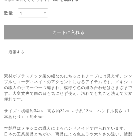
数量
カートに入れる
通報する
素材がプラスチック製の紐なのにちっともチープには見えず、シン
プルなコーディネイトのアクセントになるアイテムです。メキシコ
の職人の手で一つ一つ編まれ、模様や色の組み合わせはさまざまで
す。大変丈夫で雨の日も気にせず使え、汚れても丸ごと洗えて大変
便利です。
サイズ：横幅約34㎝ 高さ約31㎝ マチ約13㎝ ハンドル長さ（1
本あたり）：約40cm
本製品はメキシコの職人によるハンドメイドで作られています。
日本の工業製品とちがい、商品による色ムラや大きさの違い、縫製