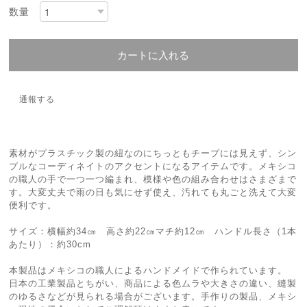
数量
カートに入れる
通報する
素材がプラスチック製の紐なのにちっともチープには見えず、シン
プルなコーディネイトのアクセントになるアイテムです。メキシコ
の職人の手で一つ一つ編まれ、模様や色の組み合わせはさまざまで
す。大変丈夫で雨の日も気にせず使え、汚れても丸ごと洗えて大変
便利です。
サイズ：横幅約34㎝ 高さ約22㎝マチ約12㎝ ハンドル長さ（1本
あたり）：約30cm
本製品はメキシコの職人によるハンドメイドで作られています。
日本の工業製品とちがい、商品による色ムラや大きさの違い、縫製
のゆるさなどが見られる場合がございます。手作りの製品、メキシ