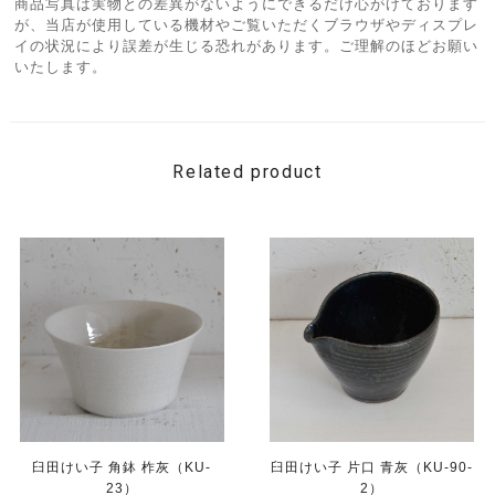
商品写真は実物との差異がないようにできるだけ心がけております
が、当店が使用している機材やご覧いただくブラウザやディスプレ
イの状況により誤差が生じる恐れがあります。ご理解のほどお願い
いたします。
Related product
臼田けい子 角鉢 柞灰（KU-
臼田けい子 片口 青灰（KU-90-
23）
2）