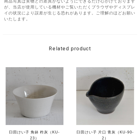
商品写真は実物との差異がないようにできるだけ心がけております
が、当店が使用している機材やご覧いただくブラウザやディスプレ
イの状況により誤差が生じる恐れがあります。ご理解のほどお願い
いたします。
Related product
臼田けい子 角鉢 柞灰（KU-
臼田けい子 片口 青灰（KU-90-
23）
2）