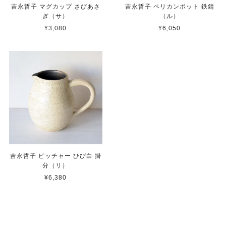
吉永哲子 マグカップ さびあさ
吉永哲子 ペリカンポット 鉄錆
ぎ（サ）
（ル）
¥3,080
¥6,050
吉永哲子 ピッチャー ひび白 掛
分（リ）
¥6,380