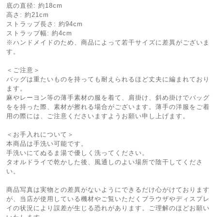
底の直径: 約18cm
高さ: 約21cm
ストラップ長さ: 約94cm
ストラップ幅: 約4cm
※ハンドメイドのため、商品によって若干サイズに差異がございま
す。
＜ご注意＞
バッグは重たいものを持っても耐えられるほど丈夫に編まれており
ます。
麻やレーヨン等の薄手素材の服を着て、肩掛け、斜め掛けでバッグ
をを持った際、素材が擦れる場合がございます。薄手の洋服をご着
用の際には、ご注意くださいますようお願い申し上げます。
＜お手入れについて＞
本商品は手洗い可能です。
手洗いにてぬるま湯で優しく洗ってください。
タオルドライで乾かした後、風通しのよい場所で陰干してくださ
い。
商品写真は実物との差異がないようにできるだけ心がけております
が、当店が使用している機材やご覧いただくブラウザやディスプレ
イの状況により誤差が生じる恐れがあります。ご理解のほどお願い