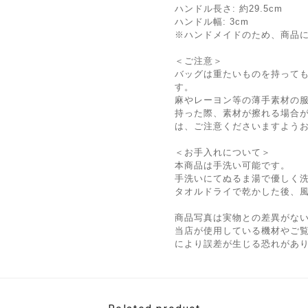
ハンドル長さ: 約29.5cm
ハンドル幅: 3cm
※ハンドメイドのため、商品
＜ご注意＞
バッグは重たいものを持って
す。
麻やレーヨン等の薄手素材の
持った際、素材が擦れる場合
は、ご注意くださいますよう
＜お手入れについて＞
本商品は手洗い可能です。
手洗いにてぬるま湯で優しく
タオルドライで乾かした後、
商品写真は実物との差異がな
当店が使用している機材やご
により誤差が生じる恐れがあ