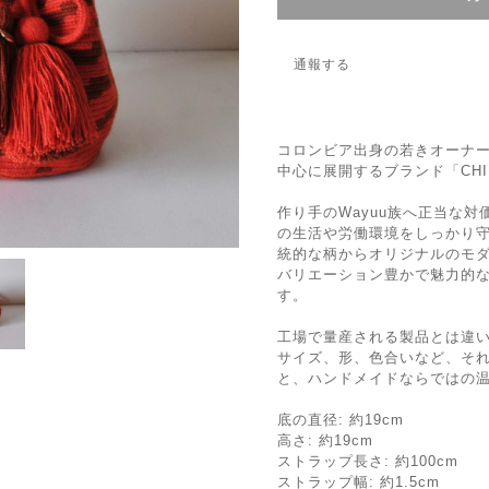
通報する
コロンビア出身の若きオーナ
中心に展開するブランド「CHIL
作り手のWayuu族へ正当な
の生活や労働環境をしっかり
統的な柄からオリジナルのモ
バリエーション豊かで魅力的
す。
工場で量産される製品とは違
サイズ、形、色合いなど、そ
と、ハンドメイドならではの
底の直径: 約19cm
高さ: 約19cm
ストラップ長さ: 約100cm
ストラップ幅: 約1.5cm