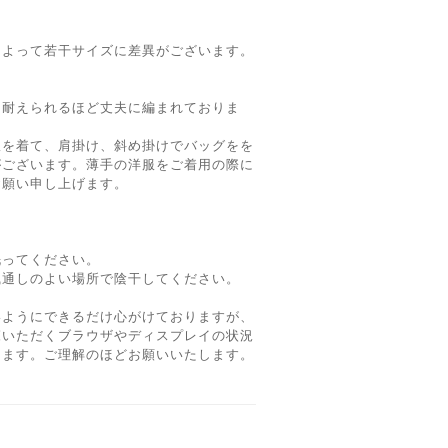
によって若干サイズに差異がございます。
も耐えられるほど丈夫に編まれておりま
服を着て、肩掛け、斜め掛けでバッグをを
がございます。薄手の洋服をご着用の際に
お願い申し上げます。
洗ってください。
風通しのよい場所で陰干してください。
いようにできるだけ心がけておりますが、
覧いただくブラウザやディスプレイの状況
ります。ご理解のほどお願いいたします。