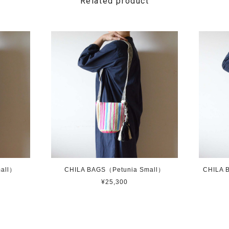
Related product
all）
CHILA BAGS（Petunia Small）
CHILA 
¥25,300