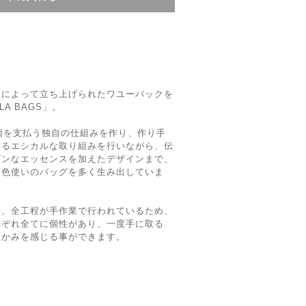
ーによって立ち上げられたワユーバックを
A BAGS」。
対価を支払う独自の仕組みを作り、作り手
守るエシカルな取り組みを行いながら、伝
ダンなエッセンスを加えたデザインまで、
な色使いのバッグを多く生み出していま
い、全工程が手作業で行われているため、
れぞれ全てに個性があり、一度手に取る
温かみを感じる事ができます。