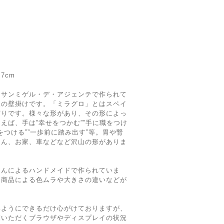
.7cm
、サンミゲル・デ・アジェンテで作られて
製の壁掛けです。「ミラグロ」とはスペイ
守りです。様々な形があり、その形によっ
えば、手は”幸せをつかむ””手に職をつけ
足をつける””一歩前に踏み出す”等。胃や腎
ゃん、お家、車などなど沢山の形がありま
さんによるハンドメイドで作られていま
、商品による色ムラや大きさの違いなどが
いようにできるだけ心がけておりますが、
覧いただくブラウザやディスプレイの状況