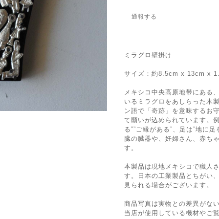
通報する
ミラグロ壁掛け
サイズ：約8.5cm x 13cm x 1
メキシコ中央高原地帯にある
いるミラグロをあしらった木
ン語で「奇跡」を意味するお
て願いが込められています。例
る””ご縁がある”、足は”地に
臓の臓器や、妊婦さん、赤ち
す。
本製品は現地メキシコで職人
す。日本の工業製品とちがい
見られる場合がございます。
商品写真は実物との差異がな
当店が使用している機材やご