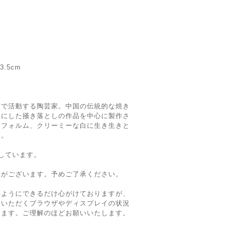
.5cm
市で活動する陶芸家。中国の伝統的な焼き
スにした掻き落としの作品を中心に製作さ
たフォルム、クリーミーな白に生き生きと
す。
しています。
差がございます。予めご了承ください。
いようにできるだけ心がけておりますが、
覧いただくブラウザやディスプレイの状況
ります。ご理解のほどお願いいたします。