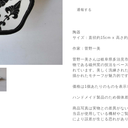
通報する
陶器
サイズ：直径約15cm x 高さ約3
作家：菅野一美
菅野一美さんは岐阜県多治見
物である磁州窯の技法をベー
れています。美しく洗練され
描かれたモチーフが魅力的で
価格は1個あたりのものを表示
ハンドメイド製品のため個体
商品写真は実物との差異がな
当店が使用している機材やご
により誤差が生じる恐れがあ