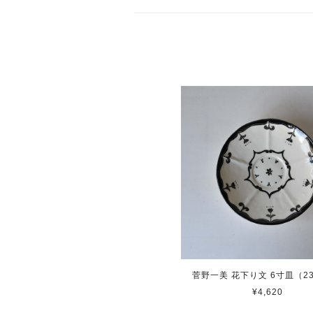
菅野一美 花下り文 6寸皿（23
¥4,620