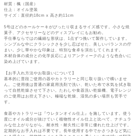
材質：楓（国産）
仕上：オイル塗装
サイズ：直径約18cm x 高さ約11cm
5号ほどのホールケーキがぴったり収まるサイズ感です。小さな焼
菓子、アクセサリーなどのディスプレイにもお勧め。
手仕事ならではの繊細な形状は、1点ずつ挽いて製作しています。
シンプルな中にクラシックさを少し忍ばせた、美しいバランスの佇
まい。少し華やかな印象は、特別な食卓を演出してくれます。
木材自体の成分との化学反応によりアンティークのような色合いに
染め上げています。
【お手入れ方法やお取扱いについて】
基本的に普段ご使用の器やカトラリーと同じ取り扱いで構いませ
ん。ご使用後は普通の家庭用洗剤で洗い、乾いた布で水気を拭き取
って自然乾燥させて下さい。たわしや食器洗い乾燥機、電子レンジ
のご使用はお控え下さい。極端な乾燥、湿気の多い場所も苦手で
す。
食器やカトラリーは『ウレタンオイル仕上』を施しています。使う
度にオイル成分が抜けていく植物性オイル仕上と比べて、ナチュラ
ルな仕上がりながら、耐水性・耐久性に非常に優れた仕上げです。
定期的なお手入れは不要です。長年使用する中でかさつきなど気に