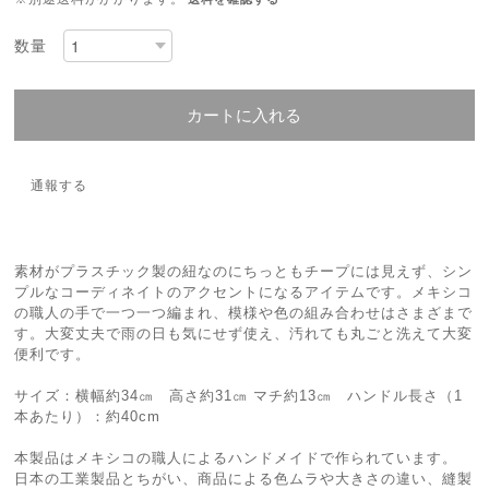
数量
カートに入れる
通報する
素材がプラスチック製の紐なのにちっともチープには見えず、シン
プルなコーディネイトのアクセントになるアイテムです。メキシコ
の職人の手で一つ一つ編まれ、模様や色の組み合わせはさまざまで
す。大変丈夫で雨の日も気にせず使え、汚れても丸ごと洗えて大変
便利です。
サイズ：横幅約34㎝ 高さ約31㎝ マチ約13㎝ ハンドル長さ（1
本あたり）：約40cm
本製品はメキシコの職人によるハンドメイドで作られています。
日本の工業製品とちがい、商品による色ムラや大きさの違い、縫製