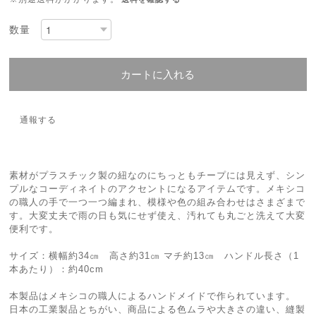
数量
カートに入れる
通報する
素材がプラスチック製の紐なのにちっともチープには見えず、シン
プルなコーディネイトのアクセントになるアイテムです。メキシコ
の職人の手で一つ一つ編まれ、模様や色の組み合わせはさまざまで
す。大変丈夫で雨の日も気にせず使え、汚れても丸ごと洗えて大変
便利です。
サイズ：横幅約34㎝ 高さ約31㎝ マチ約13㎝ ハンドル長さ（1
本あたり）：約40cm
本製品はメキシコの職人によるハンドメイドで作られています。
日本の工業製品とちがい、商品による色ムラや大きさの違い、縫製