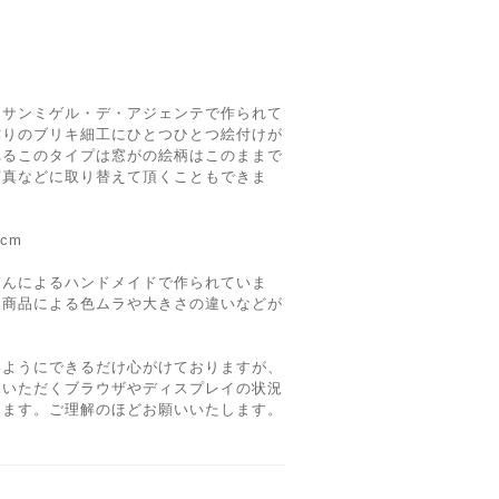
、サンミゲル・デ・アジェンテで作られて
作りのブリキ細工にひとつひとつ絵付けが
れるこのタイプは窓がの絵柄はこのままで
写真などに取り替えて頂くこともできま
cm
さんによるハンドメイドで作られていま
、商品による色ムラや大きさの違いなどが
いようにできるだけ心がけておりますが、
覧いただくブラウザやディスプレイの状況
ります。ご理解のほどお願いいたします。