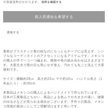
※別途送料がかかります。
送料を確認する
再入荷通知を希望する
通報する
素材がプラスチック製の紐なのにちっともチープには見えず、シン
プルなコーディネイトのアクセントになるアイテムです。メキシコ
の職人の手で一つ一つ編まれ、模様や色の組み合わせはさまざまで
す。大変丈夫で雨の日も気にせず使え、汚れても丸ごと洗えて大変
便利です。
サイズ：横幅約28㎝ 高さ約23㎝ マチ約10㎝ ハンドル長さ（1
本あたり）：約30cm
本製品はメキシコの職人によるハンドメイドで作られています。
日本の工業製品とちがい、商品による色ムラや大きさの違い、縫製
のゆるさなどが見られる場合がございます。手作りの製品、メキシ
コ現地の風合いとしてご理解頂けますと幸いです。