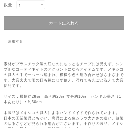
数量
カートに入れる
通報する
素材がプラスチック製の紐なのにちっともチープには見えず、シン
プルなコーディネイトのアクセントになるアイテムです。メキシコ
の職人の手で一つ一つ編まれ、模様や色の組み合わせはさまざまで
す。大変丈夫で雨の日も気にせず使え、汚れても丸ごと洗えて大変
便利です。
サイズ：横幅約28㎝ 高さ約23㎝ マチ約10㎝ ハンドル長さ（1
本あたり）：約30cm
本製品はメキシコの職人によるハンドメイドで作られています。
日本の工業製品とちがい、商品による色ムラや大きさの違い、縫製
のゆるさなどが見られる場合がございます。手作りの製品、メキシ