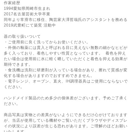
作家経歴
1994愛知県岡崎市生まれ
2017名古屋芸術大学卒業
同年より常滑市に移住、陶芸家大澤哲哉氏のアシスタントを務める
2019武豊町にて築窯 活動中
器の取り扱いついて
・ご使用前に良く洗ってからお使いください。
・外側の釉薬には貫入と呼ばれる目に見えない無数の細かなヒビが
多く入っており、着色しやすい性質となっています。 着色を抑え
たい場合は使用前に水に軽く晒していただくと着色を抑える効果が
期待できます。
・食洗機は洗剤に研磨剤が入っている場合があり、擦れて質感が変
化する場合がありますのでおすすめできません。
・電子レンジ、オーブン、直火、IH調理器具はご使用にならないで
ください。
ハンドメイド製品のため多少の個体差がございます。予めご了承く
ださい。
商品写真は実物との差異がないようにできるだけ心がけております
が、当店が使用している機材やご覧いただくブラウザやディスプレ
イの状況により誤差が生じる恐れがあります。ご理解のほどお願い
いたします。