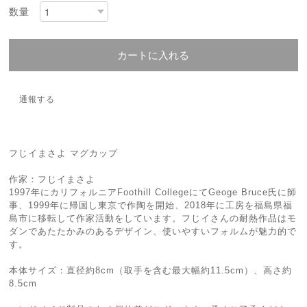
数量
カートに入れる
通報する
フじイまさよ マグカップ
作家：フじイまさよ
1997年にカリフォルニアFoothill CollegeにてGeoge Bruce氏に師
事、1999年に帰国し東京で作陶を開始、2018年に工房を福島県福
島市に移転して作家活動をしています。フじイさんの耐熱作品はモ
ダンであたたかみのあるデザイン、使いやすいフォルムが魅力的で
す。
本体サイズ：直径約8cm（取手を含む最大幅約11.5cm）、高さ約
8.5cm