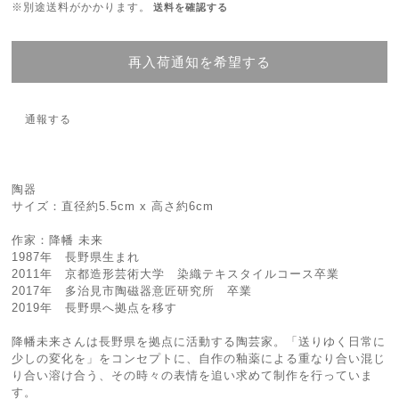
※別途送料がかかります。
送料を確認する
再入荷通知を希望する
通報する
陶器
サイズ：直径約5.5cm x 高さ約6cm
作家：降幡 未来
1987年 長野県生まれ
2011年 京都造形芸術大学 染織テキスタイルコース卒業
2017年 多治見市陶磁器意匠研究所 卒業
2019年 長野県へ拠点を移す
降幡未来さんは長野県を拠点に活動する陶芸家。「送りゆく日常に
少しの変化を」をコンセプトに、自作の釉薬による重なり合い混じ
り合い溶け合う、その時々の表情を追い求めて制作を行っていま
す。