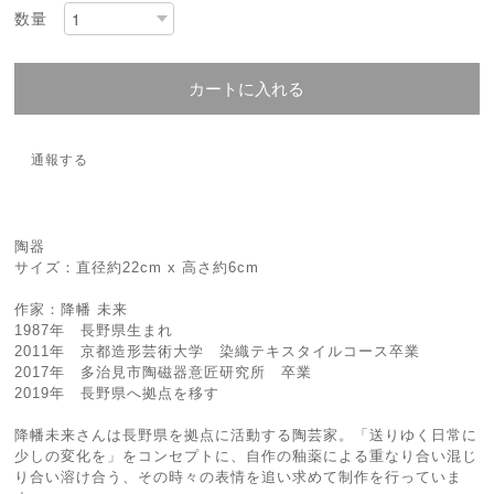
数量
カートに入れる
通報する
陶器
サイズ：直径約22cm x 高さ約6cm
作家：降幡 未来
1987年 長野県生まれ
2011年 京都造形芸術大学 染織テキスタイルコース卒業
2017年 多治見市陶磁器意匠研究所 卒業
2019年 長野県へ拠点を移す
降幡未来さんは長野県を拠点に活動する陶芸家。「送りゆく日常に
少しの変化を」をコンセプトに、自作の釉薬による重なり合い混じ
り合い溶け合う、その時々の表情を追い求めて制作を行っていま