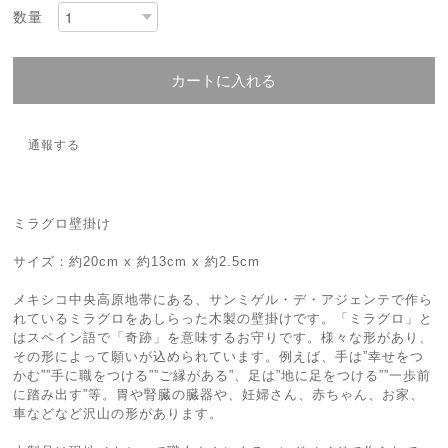
数量
カートに入れる
通報する
ミラグロ壁掛け
サイズ：約20cm x 約13cm x 約2.5cm
メキシコ中央高原地帯にある、サンミゲル・デ・アジェンテで作ら
れているミラグロをあしらった木製の壁掛けです。「ミラグロ」と
はスペイン語で「奇跡」を意味するお守りです。様々な形があり、
その形によって願いが込められています。例えば、手は”幸せをつ
かむ””手に職をつける””ご縁がある”、足は”地に足をつける””一歩前
に踏み出す”等。胃や腎臓の臓器や、妊婦さん、赤ちゃん、お家、
車などなど沢山の形があります。