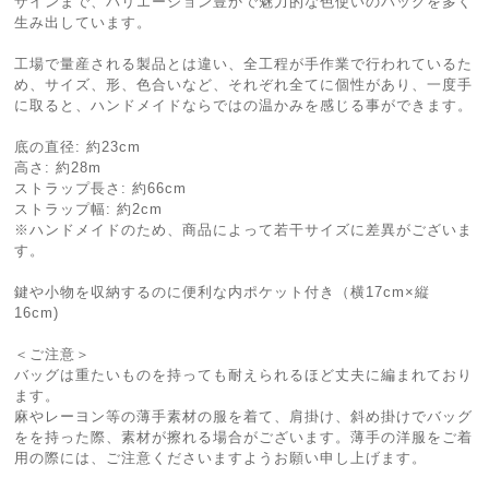
ザインまで、バリエーション豊かで魅力的な色使いのバッグを多く
生み出しています。
工場で量産される製品とは違い、全工程が手作業で行われているた
め、サイズ、形、色合いなど、それぞれ全てに個性があり、一度手
に取ると、ハンドメイドならではの温かみを感じる事ができます。
底の直径: 約23cm
高さ: 約28m
ストラップ長さ: 約66cm
ストラップ幅: 約2cm
※ハンドメイドのため、商品によって若干サイズに差異がございま
す。
鍵や小物を収納するのに便利な内ポケット付き（横17cm×縦
16cm)
＜ご注意＞
バッグは重たいものを持っても耐えられるほど丈夫に編まれており
ます。
麻やレーヨン等の薄手素材の服を着て、肩掛け、斜め掛けでバッグ
をを持った際、素材が擦れる場合がございます。薄手の洋服をご着
用の際には、ご注意くださいますようお願い申し上げます。