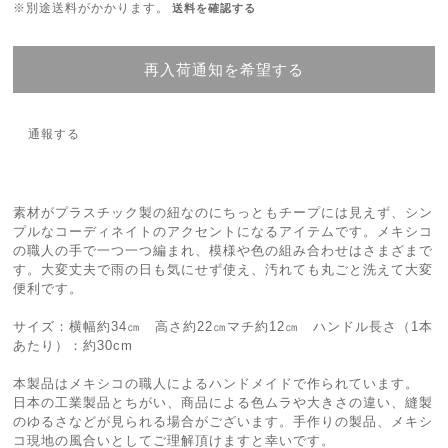
※別途送料がかかります。
送料を確認する
再入荷通知を希望する
通報する
素材がプラスチック製の紐なのにちっともチープには見えず、シン
プルなコーディネイトのアクセントになるアイテムです。メキシコ
の職人の手で一つ一つ編まれ、模様や色の組み合わせはさまざまで
す。大変丈夫で雨の日も気にせず使え、汚れても丸ごと洗えて大変
便利です。
サイズ：横幅約34㎝ 高さ約22㎝マチ約12㎝ ハンドル長さ（1本
あたり）：約30cm
本製品はメキシコの職人によるハンドメイドで作られています。
日本の工業製品とちがい、商品による色ムラや大きさの違い、縫製
のゆるさなどが見られる場合がございます。手作りの製品、メキシ
コ現地の風合いとしてご理解頂けますと幸いです。