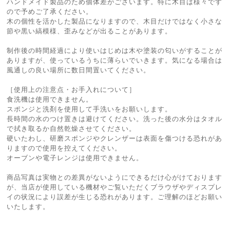
ハンドメイド製品のため個体差がございます。特に木目は様々です
ので予めご了承ください。
木の個性を活かした製品になりますので、木目だけではなく小さな
節や黒い縞模様、歪みなどが出ることがあります。
制作後の時間経過により使いはじめは木や塗装の匂いがすることが
ありますが、使っているうちに薄らいでいきます。気になる場合は
風通しの良い場所に数日間置いてください。
［使用上の注意点・お手入れについて］
食洗機は使用できません。
スポンジと洗剤を使用して手洗いをお願いします。
長時間の水のつけ置きは避けてください。洗った後の水分はタオル
で拭き取るか自然乾燥させてください。
硬いたわし、研磨スポンジやクレンザーは表面を傷つける恐れがあ
りますので使用を控えてください。
オーブンや電子レンジは使用できません。
商品写真は実物との差異がないようにできるだけ心がけております
が、当店が使用している機材やご覧いただくブラウザやディスプレ
イの状況により誤差が生じる恐れがあります。ご理解のほどお願い
いたします。