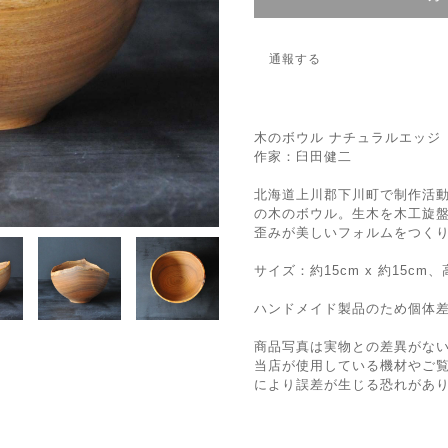
通報する
木のボウル ナチュラルエッジ
作家：臼田健二
北海道上川郡下川町で制作活
の木のボウル。生木を木工旋
歪みが美しいフォルムをつく
サイズ：約15cm x 約15cm、
ハンドメイド製品のため個体
商品写真は実物との差異がな
当店が使用している機材やご
により誤差が生じる恐れがあ