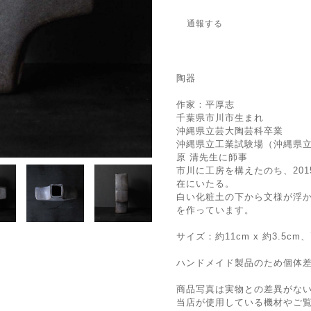
通報する
陶器
作家：平厚志
千葉県市川市生まれ
沖縄県立芸大陶芸科卒業
沖縄県立工業試験場（沖縄県
原 清先生に師事
市川に工房を構えたのち、20
在にいたる。
白い化粧土の下から文様が浮か
を作っています。
サイズ：約11cm x 約3.5cm
ハンドメイド製品のため個体
商品写真は実物との差異がな
当店が使用している機材やご