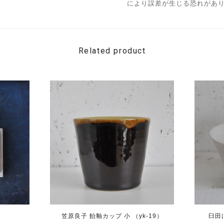
により誤差が生じる恐れがあ
Related product
笠原良子 飴釉カップ 小 （yk-19）
臼田