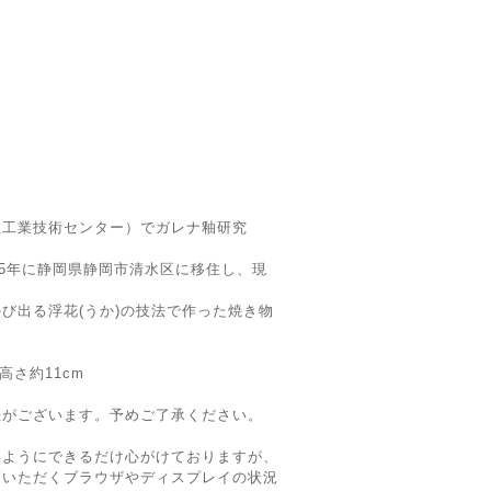
立工業技術センター）でガレナ釉研究
15年に静岡県静岡市清水区に移住し、現
び出る浮花(うか)の技法で作った焼き物
、高さ約11cm
差がございます。予めご了承ください。
いようにできるだけ心がけておりますが、
覧いただくブラウザやディスプレイの状況