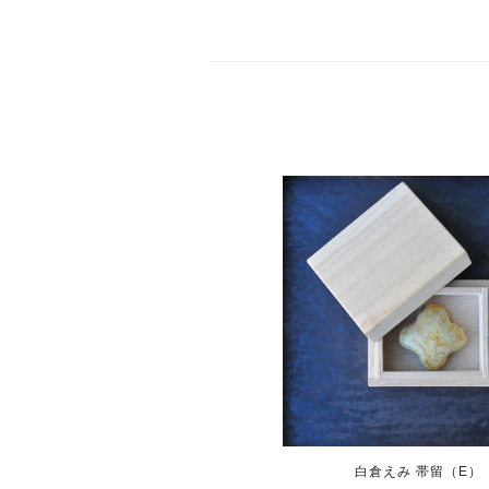
白倉えみ 帯留（E）