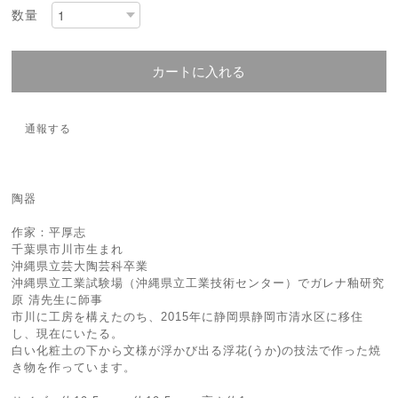
数量
カートに入れる
通報する
陶器
作家：平厚志
千葉県市川市生まれ
沖縄県立芸大陶芸科卒業
沖縄県立工業試験場（沖縄県立工業技術センター）でガレナ釉研究
原 清先生に師事
市川に工房を構えたのち、2015年に静岡県静岡市清水区に移住
し、現在にいたる。
白い化粧土の下から文様が浮かび出る浮花(うか)の技法で作った焼
き物を作っています。