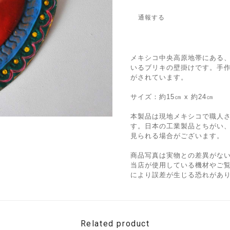
通報する
メキシコ中央高原地帯にある
いるブリキの壁掛けです。手
がされています。
サイズ：約15㎝ x 約24㎝
本製品は現地メキシコで職人
す。日本の工業製品とちがい
見られる場合がございます。
商品写真は実物との差異がな
当店が使用している機材やご
により誤差が生じる恐れがあ
Related product