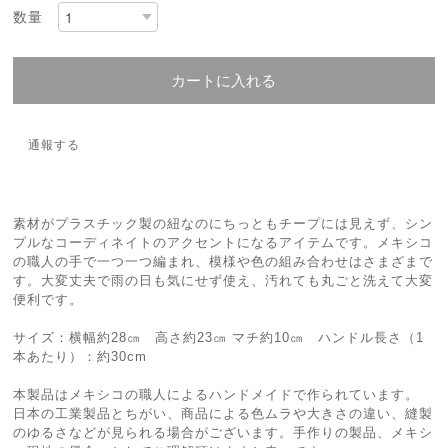
数量
カートに入れる
通報する
素材がプラスチック製の紐なのにちっともチープには見えず、シン
プルなコーディネイトのアクセントになるアイテムです。メキシコ
の職人の手で一つ一つ編まれ、模様や色の組み合わせはさまざまで
す。大変丈夫で雨の日も気にせず使え、汚れても丸ごと洗えて大変
便利です。
サイズ：横幅約28㎝ 高さ約23㎝ マチ約10㎝ ハンドル長さ（1
本あたり）：約30cm
本製品はメキシコの職人によるハンドメイドで作られています。
日本の工業製品とちがい、商品による色ムラや大きさの違い、縫製
のゆるさなどが見られる場合がございます。手作りの製品、メキシ