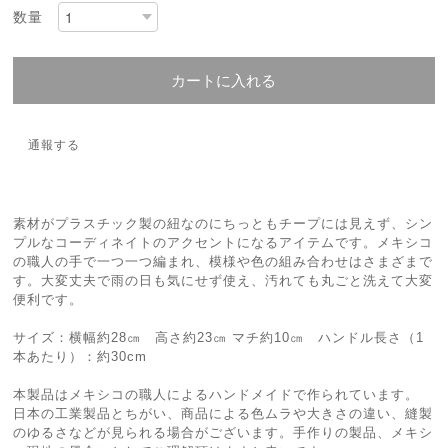
数量
カートに入れる
通報する
素材がプラスチック製の紐なのにちっともチープには見えず、シン
プルなコーディネイトのアクセントになるアイテムです。メキシコ
の職人の手で一つ一つ編まれ、模様や色の組み合わせはさまざまで
す。大変丈夫で雨の日も気にせず使え、汚れても丸ごと洗えて大変
便利です。
サイズ：横幅約28㎝ 高さ約23㎝ マチ約10㎝ ハンドル長さ（1
本あたり）：約30cm
本製品はメキシコの職人によるハンドメイドで作られています。
日本の工業製品とちがい、商品による色ムラや大きさの違い、縫製
のゆるさなどが見られる場合がございます。手作りの製品、メキシ