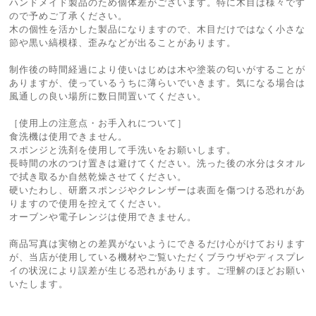
ハンドメイド製品のため個体差がございます。特に木目は様々です
ので予めご了承ください。
木の個性を活かした製品になりますので、木目だけではなく小さな
節や黒い縞模様、歪みなどが出ることがあります。
制作後の時間経過により使いはじめは木や塗装の匂いがすることが
ありますが、使っているうちに薄らいでいきます。気になる場合は
風通しの良い場所に数日間置いてください。
［使用上の注意点・お手入れについて］
食洗機は使用できません。
スポンジと洗剤を使用して手洗いをお願いします。
長時間の水のつけ置きは避けてください。洗った後の水分はタオル
で拭き取るか自然乾燥させてください。
硬いたわし、研磨スポンジやクレンザーは表面を傷つける恐れがあ
りますので使用を控えてください。
オーブンや電子レンジは使用できません。
商品写真は実物との差異がないようにできるだけ心がけております
が、当店が使用している機材やご覧いただくブラウザやディスプレ
イの状況により誤差が生じる恐れがあります。ご理解のほどお願い
いたします。