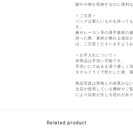
鍵や小物を収納するのに便利な内
＜ご注意＞
バッグは重たいものを持って
す。
麻やレーヨン等の薄手素材の
持った際、素材が擦れる場合
は、ご注意くださいますよう
＜お手入れについて＞
本商品は手洗い可能です。
手洗いにてぬるま湯で優しく
タオルドライで乾かした後、
商品写真は実物との差異がな
当店が使用している機材やご
により誤差が生じる恐れがあ
Related product