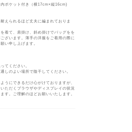
ポケット付き（横17cm×縦16cm)
も耐えられるほど丈夫に編まれておりま
服を着て、肩掛け、斜め掛けでバッグをを
がございます。薄手の洋服をご着用の際に
お願い申し上げます。
洗ってください。
風通しのよい場所で陰干してください。
いようにできるだけ心がけておりますが、
覧いただくブラウザやディスプレイの状況
ります。ご理解のほどお願いいたします。