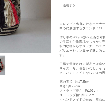
通報する
コロンビア出身の若きオーナ
中心に展開するブランド「CHIL
作り手のWayuu族へ正当な
の生活や労働環境をしっかり
統的な柄からオリジナルのモ
バリエーション豊かで魅力的
す。
工場で量産される製品とは違
サイズ、形、色合いなど、そ
と、ハンドメイドならではの
底の直径: 約17.5cm
高さ: 約22cm
ストラップ長さ: 約103cm
ストラップ幅: 約3.5cm
※ハンドメイドのため、商品