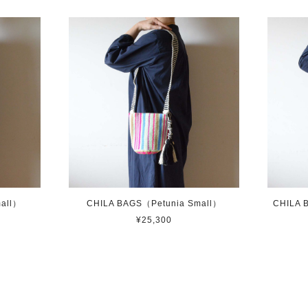
all）
CHILA BAGS（Petunia Small）
CHILA 
¥25,300