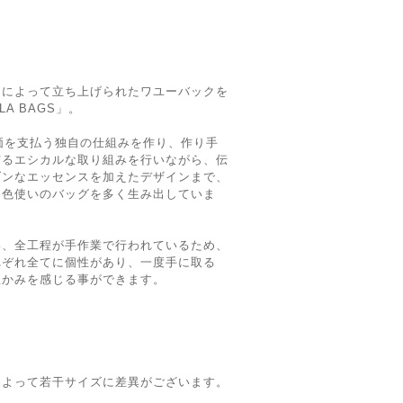
ーによって立ち上げられたワユーバックを
A BAGS」。
対価を支払う独自の仕組みを作り、作り手
守るエシカルな取り組みを行いながら、伝
ダンなエッセンスを加えたデザインまで、
な色使いのバッグを多く生み出していま
い、全工程が手作業で行われているため、
れぞれ全てに個性があり、一度手に取る
温かみを感じる事ができます。
によって若干サイズに差異がございます。