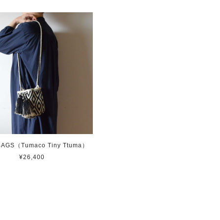
BAGS（Tumaco Tiny Ttuma）
¥26,400