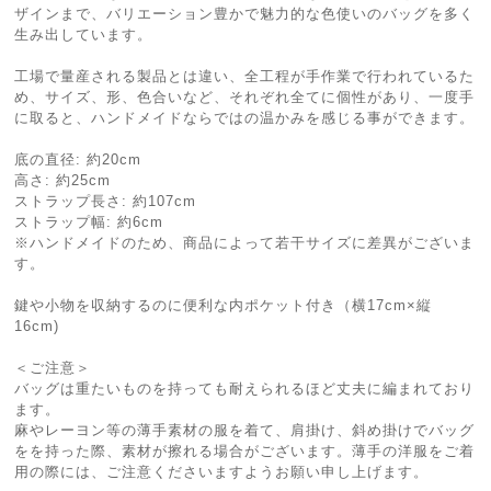
ザインまで、バリエーション豊かで魅力的な色使いのバッグを多く
生み出しています。
工場で量産される製品とは違い、全工程が手作業で行われているた
め、サイズ、形、色合いなど、それぞれ全てに個性があり、一度手
に取ると、ハンドメイドならではの温かみを感じる事ができます。
底の直径: 約20cm
高さ: 約25cm
ストラップ長さ: 約107cm
ストラップ幅: 約6cm
※ハンドメイドのため、商品によって若干サイズに差異がございま
す。
鍵や小物を収納するのに便利な内ポケット付き（横17cm×縦
16cm)
＜ご注意＞
バッグは重たいものを持っても耐えられるほど丈夫に編まれており
ます。
麻やレーヨン等の薄手素材の服を着て、肩掛け、斜め掛けでバッグ
をを持った際、素材が擦れる場合がございます。薄手の洋服をご着
用の際には、ご注意くださいますようお願い申し上げます。