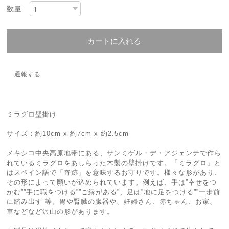
数量
カートに入れる
通報する
ミラグロ壁掛け
サイズ：約10cm x 約7cm x 約2.5cm
メキシコ中央高原地帯にある、サンミゲル・デ・アジェンテで作ら
れているミラグロをあしらった木製の壁掛けです。「ミラグロ」と
はスペイン語で「奇跡」を意味するお守りです。様々な形があり、
その形によって願いが込められています。例えば、手は”幸せをつ
かむ””手に職をつける””ご縁がある”、足は”地に足をつける””一歩前
に踏み出す”等。胃や腎臓の臓器や、妊婦さん、赤ちゃん、お家、
車などなど沢山の形があります。