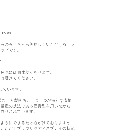
Brown
みものもどちらも美味しくいただける、シ
カップです。
ml
や色味には個体差があります。
用は避けてください。
しています。
美が営む一人製陶所。一つ一つが特別な表情
来量産の技法である石膏型を用いながら
手作りされています。
いようにできるだけ心がけておりますが、
覧いただくブラウザやディスプレイの状況