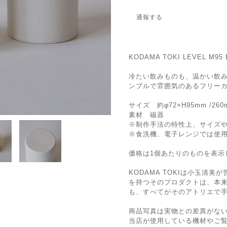
通報する
KODAMA TOKI LEVEL M95 
冷たい飲みものも、温かい飲
ンプルで雰囲気のあるフリー
サイズ 約φ72×H95mm /260
素材 磁器
※制作手法の特性上、サイズ
※食洗機、電子レンジでは使
価格は1個あたりのものを表示
KODAMA TOKIは小玉清
を持つそのプロダクトは、本
も、すべてがそのアトリエで
商品写真は実物との差異がな
当店が使用している機材やご